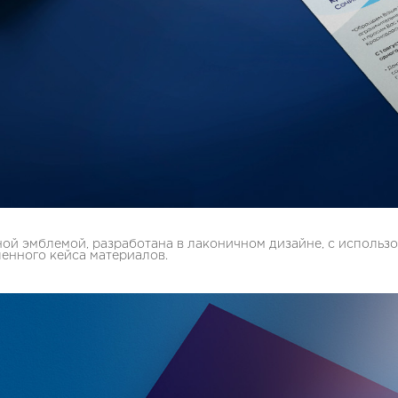
й эмблемой, разработана в лаконичном дизайне, с использ
енного кейса материалов.