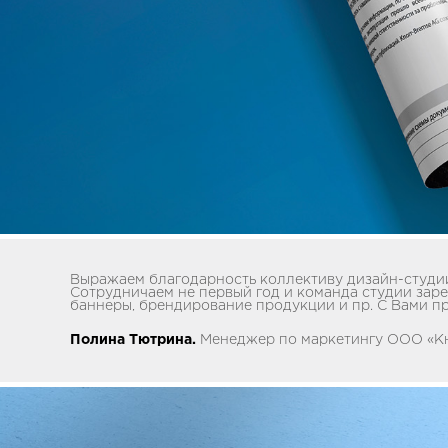
Выражаем благодарность коллективу дизайн-студии
Сотрудничаем не первый год и команда студии заре
баннеры, брендирование продукции и пр. С Вами п
Полина Тютрина.
Менеджер по маркетингу ООО «К